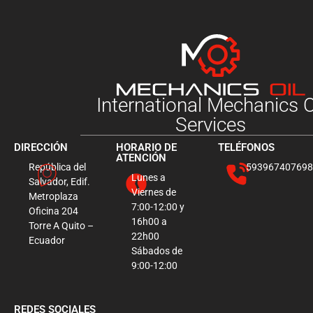
International Mechanics O
Services
DIRECCIÓN
HORARIO DE
TELÉFONOS
ATENCIÓN
República del
593967407698
Lunes a
Salvador, Edif.
Viernes de
Metroplaza
7:00-12:00 y
Oficina 204
16h00 a
Torre A Quito –
22h00
Ecuador
Sábados de
9:00-12:00
REDES SOCIALES