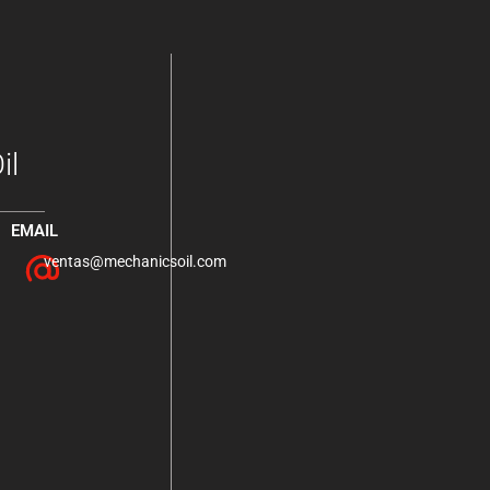
il
EMAIL
ventas@mechanicsoil.com