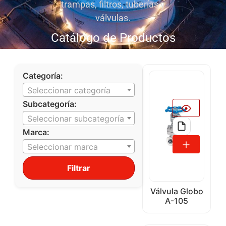
trampas, filtros, tuberías y
válvulas.
Catálogo de Productos
Categoría:
Seleccionar categoría
Subcategoría:
Seleccionar subcategoría
Marca:
Seleccionar marca
Filtrar
Válvula Globo
A-105