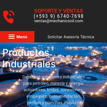
SOPORTE Y VENTAS
(+593 9) 6740-7698
ventas@mechanicsoil.com
Menú
Solicitar Asesoría Técnica
Productos
Industriales
Descubre soluciones industriales
para petróleo, minería y energía:
actuadores, bridas, conexiones,
empaques, instrumentación,
perfiles y planchas, Polyken,