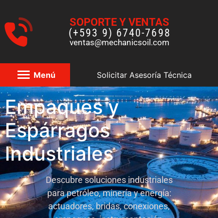
SOPORTE Y VENTAS
(+593 9) 6740-7698
ventas@mechanicsoil.com
Menú
Solicitar Asesoría Técnica
Empaques y
Espárragos
Industriales
Descubre soluciones industriales
para petróleo, minería y energía:
actuadores, bridas, conexiones,