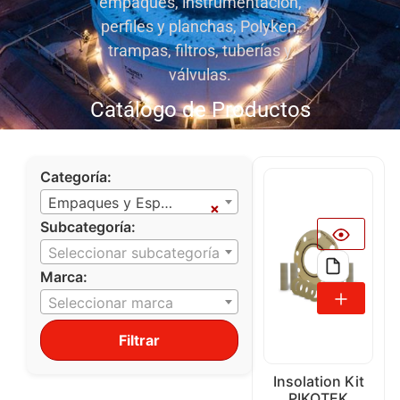
empaques, instrumentación,
perfiles y planchas, Polyken,
trampas, filtros, tuberías y
válvulas.
Catálogo de Productos
Categoría:
Empaques y Espárragos
×
Subcategoría:
Seleccionar subcategoría
Marca:
Seleccionar marca
Filtrar
Insolation Kit
PIKOTEK